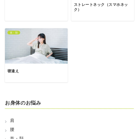
ストレートネック（スマホネッ
ク）
首・頚
寝違え
お身体のお悩み
肩
腰
首・頚