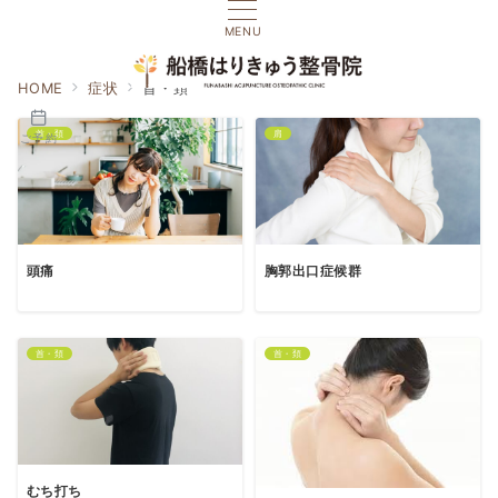
MENU
HOME
症状
首・頚
首・頚
肩
ご予約
頭痛
胸郭出口症候群
首・頚
首・頚
むち打ち