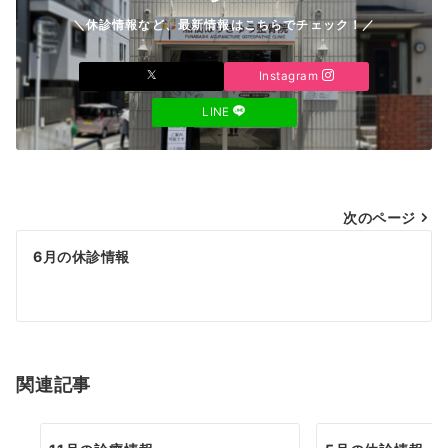
＼休診情報など、最新情報はこちらでチェック！／
Instagram
LINE
投
次のページ
稿
6月の休診情報
ナ
ビ
ゲ
ー
関連記事
シ