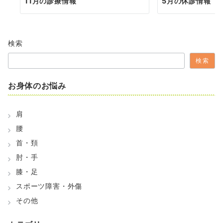
ョ
11月の診療情報
5月の休診情報
ン
検索
検索
お身体のお悩み
肩
腰
首・頚
肘・手
膝・足
スポーツ障害・外傷
その他